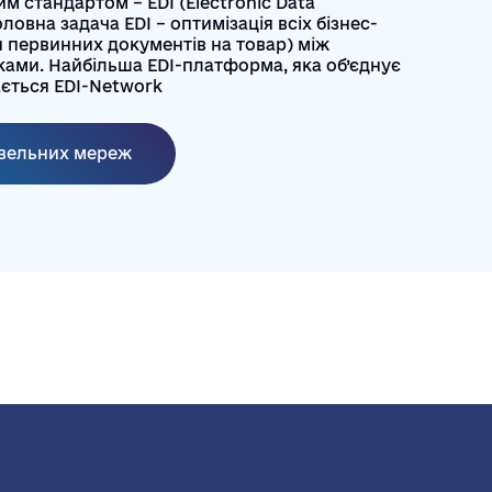
 стандартом – EDI (Electronic Data
ловна задача EDI – оптимізація всіх бізнес-
я первинних документів на товар) між
ами. Найбільша EDI-платформа, яка об’єднує
ається EDI-Network
овельних мереж