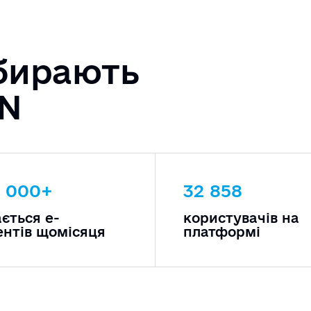
бирають
IN
0 000+
32 858
ється е-
користувачів на
нтів щомісяця
платформі