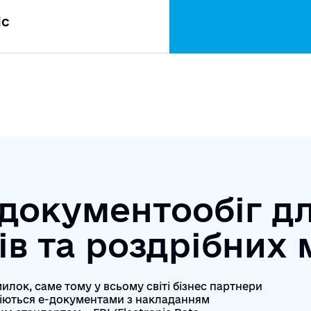
іс
документообіг д
ів та роздрібних
илок, саме тому у всьому світі бізнес партнери
міються е-документами з накладанням