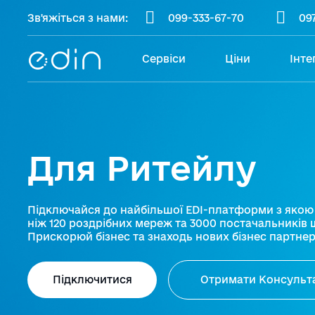
Зв'яжіться з нами:
099-333-67-70
09
Сервіси
Ціни
Інте
Для Ритейлу
Підключайся до найбільшої EDI-платформи з яко
ніж 120 роздрібних мереж та 3000 постачальників 
Прискорюй бізнес та знаходь нових бізнес партнерів
Підключитися
Отримати Консульт