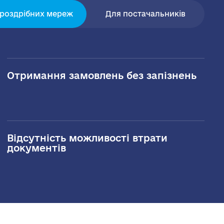
 роздрібних мереж
Для постачальників
Отримання замовлень без запізнень
Відсутність можливості втрати
документів