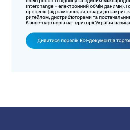
електронного підпису за єдиним міжнародним
Interchange – електронний обмін даними). Го
процесів (від замовлення товару до закритт
ритейлом, дистриб'юторами та постачальник
бізнес-партнерів на території України назив
Дивитися перелік EDI-документів торг