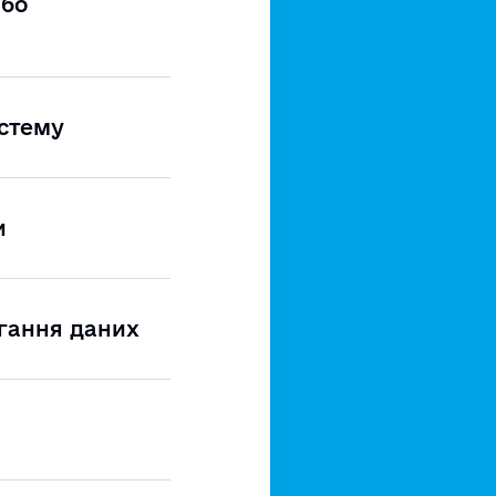
або
истему
и
ігання даних