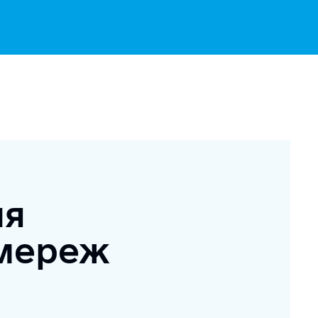
ля
 мереж