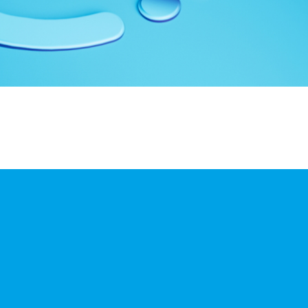
нструкції
овідник торгівельних
мереж
Тарифи
тримати електронний
ідпис