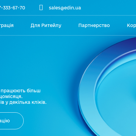
7-333-67-70
sales@edin.ua
грація
Для Ритейлу
Партнерство
Кор
Партнерство
Продуктово-
Б
технологічне
партнерство
Н
п
Маркетингове
партнерство
К
Освітні програми
G
ю працюють більш
щомісяця.
 у декілька кліків.
E
К
ацію
Н