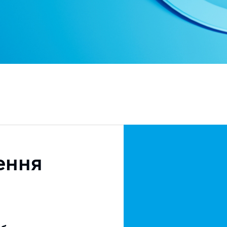
І
Д
О
п
ення