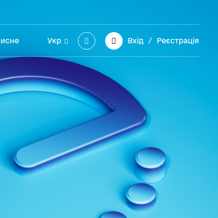
Search
исне
Укр
Вхід
/
Реєстрація
Кейси
English
лог EDIN
овини – оновлення та
одії
онтакти
LN номери торгівельних
мереж
-Procurement
ар’єра
аші партнери