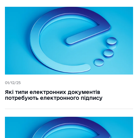
Наші партнери
Українська
English
Інструкції
Вхід/Реєстрація
Довідник торгівельних мереж
Тарифи
Отримати електронний підпис
Назад
01/12/25
Які типи електронних документів
потребують електронного підпису