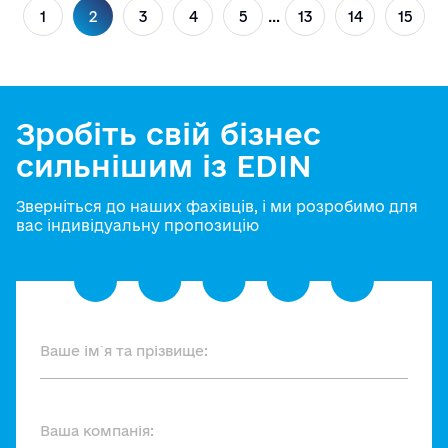
гація
1
2
3
4
5
…
13
14
15
исами
Зробіть свій бізнес
сильнішим із EDIN
Зверніться до наших фахівців, і ми розробимо для
вас індивідуальну пропозицію