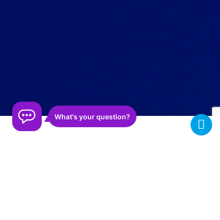
EDIN — перший український
провайдер, який розпочав обмін
електронними даними під час
постачань з європейськими