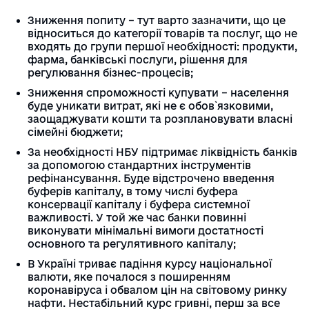
Зниження попиту – тут варто зазначити, що це
відноситься до категорії товарів та послуг, що не
входять до групи першої необхідності: продукти,
фарма, банківські послуги, рішення для
регулювання бізнес-процесів;
Зниження спроможності купувати – населення
буде уникати витрат, які не є обов`язковими,
заощаджувати кошти та розплановувати власні
сімейні бюджети;
За необхідності НБУ підтримає ліквідність банків
за допомогою стандартних інструментів
рефінансування. Буде відстрочено введення
буферів капіталу, в тому числі буфера
консервації капіталу і буфера системної
важливості. У той же час банки повинні
виконувати мінімальні вимоги достатності
основного та регулятивного капіталу;
В Україні триває падіння курсу національної
валюти, яке почалося з поширенням
коронавіруса і обвалом цін на світовому ринку
нафти. Нестабільний курс гривні, перш за все