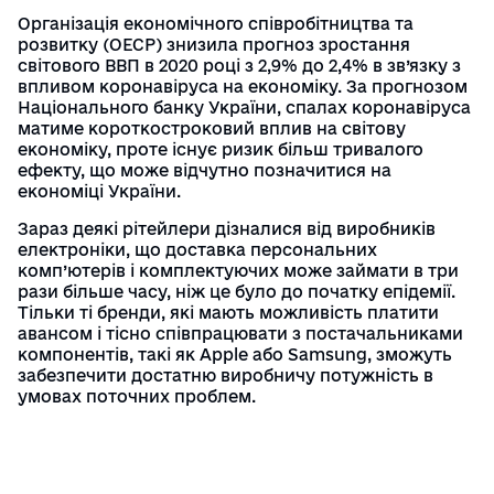
Наші партнери
Українська
English
Організація економічного співробітництва та
розвитку (ОЕСР) знизила прогноз зростання
Інструкції
світового ВВП в 2020 році з 2,9% до 2,4% в зв’язку з
впливом коронавіруса на економіку. За прогнозом
Вхід/Реєстрація
Національного банку України, спалах коронавіруса
Довідник торгівельних мереж
матиме короткостроковий вплив на світову
економіку, проте існує ризик більш тривалого
Тарифи
ефекту, що може відчутно позначитися на
економіці України.
Отримати електронний підпис
Зараз деякі рітейлери дізналися від виробників
електроніки, що доставка персональних
комп’ютерів і комплектуючих може займати в три
рази більше часу, ніж це було до початку епідемії.
Назад
Тільки ті бренди, які мають можливість платити
авансом і тісно співпрацювати з постачальниками
компонентів, такі як Apple або Samsung, зможуть
забезпечити достатню виробничу потужність в
умовах поточних проблем.