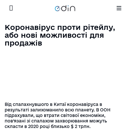
Сервіси
Партнерство
Корисне
Коронавірус проти рітейлу,
Шукати
Продуктово-технологічне партнерство
або нові можливості для
Кейси
Ціни
продажів
Маркетингове партнерство
Блог EDIN
Інтеграція
Освітні програми
Новини – оновлення та події
Для Ритейлу
Контакти
Назад
GLN номери торгівельних мереж
Партнерство
E-Procurement
Від спалахнувшого в Китаї коронавіруса в
результаті залихоманило всю планету. В ООН
Корисне
підрахували, що втрати світової економіки,
Кар’єра
пов’язані зі спалахом захворювання можуть
скласти в 2020 році близько $ 2 трлн.