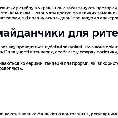
І
звитку ритейлу в Україні. Вони забезпечують прозорий
Д
стачальникам — отримати доступ до великих замовникі
латформи, які поєднують тендерні процедури з електр
майданчики для рите
О
п
ез яку проводяться публічні закупівлі. Хоча вона оріє
її для участі в тендерах, особливо у сферах логістики, 
иваються комерційні тендерні платформи, які викори
озволяють:
ацюють з великою кількістю контрагентів, регулярними