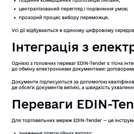
подання комерційних пропозицій онлайн;
централізований перегляд і порівняння умов;
прозорий процес вибору переможця.
Усі дії відбуваються в єдиному цифровому середов
Інтеграція з елек
Однією з головних переваг EDIN-Tender є тісна і
до обміну електронними документами: договорами
Документи підписуються за допомогою кваліфікова
де обсяги документів великі, а швидкість ухвален
Переваги EDIN-Ten
Для торговельних мереж EDIN-Tender — це інструме
зниження операційних витрат;