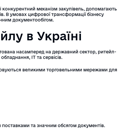
нструкції
 і конкурентний механізм закупівель, допомагають
овідник торгівельних
в. В умовах цифрової трансформації бізнесу
мереж
онним документообігом.
Тарифи
йлу в Україні
тримати електронний
ідпис
нтована насамперед на державний сектор, ритейл-
обладнання, ІТ та сервісів.
стовуються великими торговельними мережами для
 поставками та значним обсягом документів.