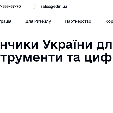
7-333-67-70
sales@edin.ua
грація
Для Ритейлу
Партнерство
Кор
Партнерство
нчики України дл
Продуктово-
Б
технологічне
партнерство
Н
струменти та циф
п
Маркетингове
партнерство
К
Освітні програми
G
E
К
Н