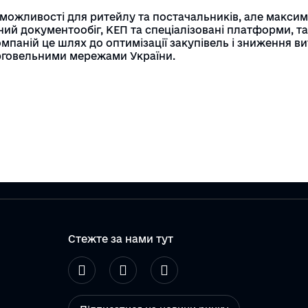
можливості для ритейлу та постачальників, але макси
й документообіг, КЕП та спеціалізовані платформи, та
паній це шлях до оптимізації закупівель і зниження ви
орговельними мережами України.
Стежте за нами тут