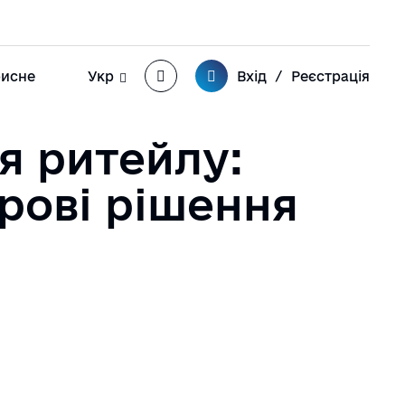
Search
исне
Укр
Вхід
/
Реєстрація
Кейси
English
я ритейлу:
лог EDIN
овини – оновлення та
рові рішення
одії
онтакти
LN номери торгівельних
мереж
-Procurement
ар’єра
аші партнери