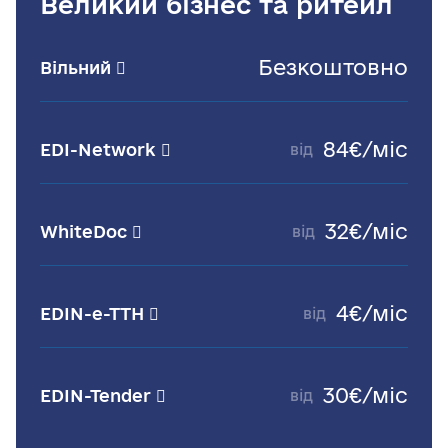
Великий бізнес та ритейл
Безкоштовно
Вільний
84€/міс
EDI-Network
від
32€/міс
WhiteDoc
від
4€/міс
EDIN-е-ТТН
від
30€/міс
EDIN-Tender
від