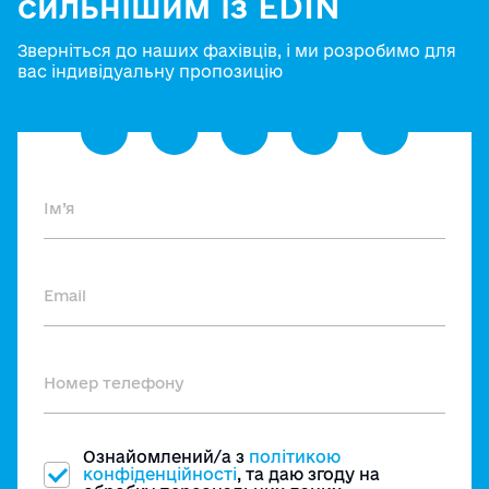
сильнішим із EDIN
Зверніться до наших фахівців, і ми розробимо для
вас індивідуальну пропозицію
Ознайомлений/а з
політикою
конфіденційності
, та даю згоду на