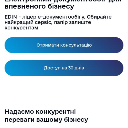
Наші партнери
Українська
English
впевненого бізнесу
Інструкції
EDIN - лідер е-документообігу. Обирайте
найкращий сервіс, папір залиште
Вхід/Реєстрація
конкурентам
Довідник торгівельних мереж
Тарифи
Отримати консультацію
Отримати електронний підпис
Доступ на 30 днів
Назад
Надаємо конкурентні
переваги вашому бізнесу