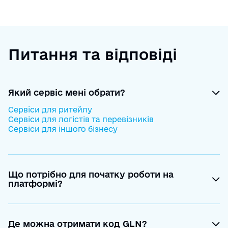
Питання та відповіді
Який сервіс мені обрати?
Сервіси для ритейлу
Сервіси для логістів та перевізників
Сервіси для іншого бізнесу
Що потрібно для початку роботи на
платформі?
Для початку роботи, Вам необхідно пройти
реєстрацію на платформі
https://edo-
v2.edin.ua/register
.
Після, у розділі “Налаштування”-“GLN”
Де можна отримати код GLN?