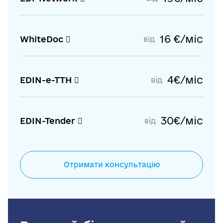
16 €/міс
WhiteDoc
від
4€/міс
EDIN-е-ТТН
від
30€/міс
EDIN-Tender
від
Отримати консультацію