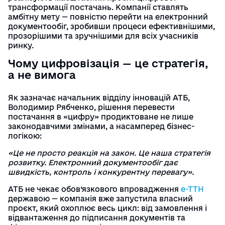
Наші партнери
Українська
English
трансформації постачань. Компанії ставлять
амбітну мету — повністю перейти на електронний
документообіг, зробивши процеси ефективнішими,
Інструкції
прозорішими та зручнішими для всіх учасників
Вхід/Реєстрація
ринку.
Довідник торгівельних мереж
Чому цифровізація — це стратегія,
а не вимога
Тарифи
Як зазначає начальник відділу інновацій АТБ,
Отримати електронний підпис
Володимир Рябченко, рішення перевести
постачання в «цифру» продиктоване не лише
законодавчими змінами, а насамперед бізнес-
Назад
логікою:
«Це не просто реакція на закон. Це наша стратегія
розвитку. Електронний документообіг дає
швидкість, контроль і конкурентну перевагу».
АТБ не чекає обов’язкового впровадження
е-ТТН
державою — компанія вже запустила власний
проєкт, який охоплює весь цикл: від замовлення і
відвантаження до підписання документів та