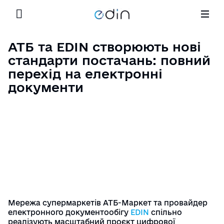
Сервіси
Партнерство
Корисне
АТБ та EDIN створюють нові
Шукати
Продуктово-технологічне партнерство
стандарти постачань: повний
Кейси
Ціни
перехід на електронні
Маркетингове партнерство
Блог EDIN
документи
Інтеграція
Освітні програми
Новини – оновлення та події
Для Ритейлу
Контакти
Назад
GLN номери торгівельних мереж
Партнерство
E-Procurement
Корисне
Мережа супермаркетів АТБ-Маркет та провайдер
Кар’єра
електронного документообігу
EDIN
спільно
реалізують масштабний проєкт цифрової