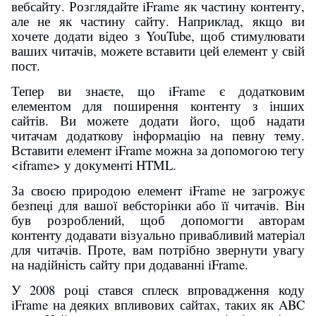
вебсайту. Розглядайте iFrame як частину контенту,
але не як частину сайту. Наприклад, якщо ви
хочете додати відео з YouTube, щоб стимулювати
ваших читачів, можете вставити цей елемент у свій
пост.
Тепер ви знаєте, що iFrame є додатковим
елементом для поширення контенту з інших
сайтів. Ви можете додати його, щоб надати
читачам додаткову інформацію на певну тему.
Вставити елемент iFrame можна за допомогою тегу
<iframe> у документі HTML.
За своєю природою елемент iFrame не загрожує
безпеці для вашої вебсторінки або її читачів. Він
був розроблений, щоб допомогти авторам
контенту додавати візуально привабливий матеріал
для читачів. Проте, вам потрібно звернути увагу
на надійність сайту при додаванні iFrame.
У 2008 році стався сплеск впровадження коду
iFrame на деяких впливових сайтах, таких як ABC