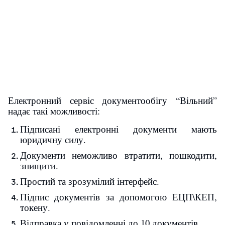
Електронний сервіс документообігу “Вільний”
надає такі можливості:
Підписані
електронні
документи
мають
юридичну силу.
Документи
неможливо втратити,
пошкодити,
знищити.
Простий та зрозумілий інтерфейс.
Підпис документів за
допомогою
ЕЦП\КЕП,
токену.
Відправка
у повідомленні до 10 документів.