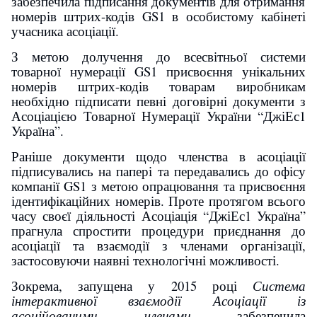
забезпечила підписання документів для отримання
номерів штрих-кодів GS1 в особистому кабінеті
учасника асоціації.
З метою долучення до всесвітньої системи
товарної нумерації GS1 присвоєння унікальних
номерів штрих-кодів товарам виробникам
необхідно підписати певні договірні документи з
Асоціацією Товарної Нумерації України “Д
жіЕс1
Україна”
.
Раніше документи щодо членства в асоціації
підписувались на папері та передавались до офісу
компанії GS1 з метою опрацювання та присвоєння
ідентифікаційних номерів. Проте протягом всього
часу своєї діяльності Асоціація “ДжіЕс1 Україна”
прагнула спростити процедури приєднання до
асоціації та взаємодії з членами організації,
застосовуючи наявні технологічні можливості.
Зокрема, запущена у 2015 році
Система
інтерактивної взаємодії Асоціації із
асоційованими членами
забезпечила