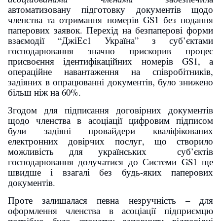
автоматизовану підготовку документів щодо
членства та отримання номерів GS1 без подання
паперових заявок. Перехід на безпаперові форми
взаємодії “ДжіЕс1 Україна” з суб’єктами
господарювання значно прискорив процес
присвоєння ідентифікаційних номерів GS1, а
операційне навантаження на співробітників,
задіяних в опрацюванні документів, було знижено
більш ніж на 60%.
Згодом для підписання договірних документів
щодо членства в асоціації цифровим підписом
були задіяні провайдери кваліфікованих
електронних довірчих послуг, що створило
можливість для українських суб’єктів
господарювання долучатися до Системи GS1 ще
швидше і взагалі без будь-яких паперових
документів.
Проте залишалася певна незручність – для
оформлення членства в асоціації підприємцю
потрібно було спочатку заповнити відповідні