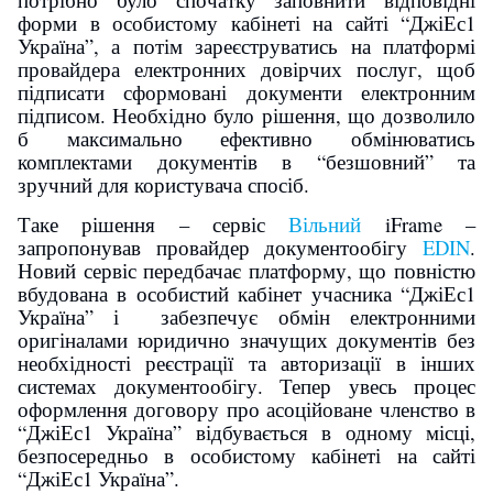
форми в особистому кабінеті на сайті “ДжіЕс1
Україна”, а потім зареєструватись на платформі
провайдера електронних довірчих послуг, щоб
підписати сформовані документи електронним
підписом. Необхідно було рішення, що дозволило
б максимально ефективно обмінюватись
комплектами документів в “безшовний” та
зручний для користувача спосіб.
Таке рішення – сервіс
Вільний
iFrame –
запропонував провайдер документообігу
EDIN
.
Новий сервіс передбачає платформу, що повністю
вбудована в особистий кабінет учасника “ДжіЕс1
Україна” і забезпечує обмін електронними
оригіналами юридично значущих документів без
необхідності реєстрації та авторизації в інших
системах документообігу. Тепер увесь процес
оформлення договору про асоційоване членство в
“ДжіЕс1 Україна” відбувається в одному місці,
безпосередньо в особистому кабінеті на сайті
“ДжіЕс1 Україна”.