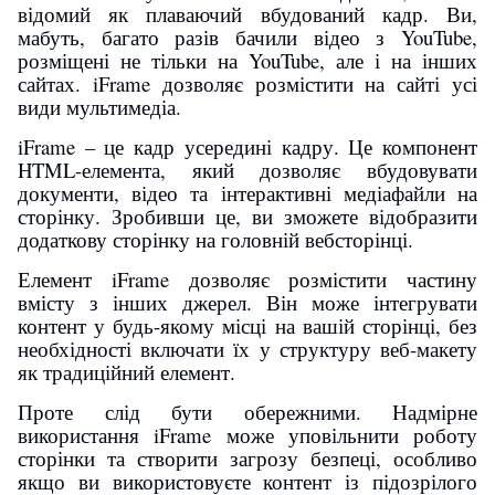
Наші партнери
Українська
English
відомий як плаваючий вбудований кадр. Ви,
мабуть, багато разів бачили відео з YouTube,
розміщені не тільки на YouTube, але і на інших
Інструкції
сайтах. iFrame дозволяє розмістити на сайті усі
Вхід/Реєстрація
види мультимедіа.
Довідник торгівельних мереж
iFrame – це кадр усередині кадру. Це компонент
HTML-елемента, який дозволяє вбудовувати
Тарифи
документи, відео та інтерактивні медіафайли на
сторінку. Зробивши це, ви зможете відобразити
Отримати електронний підпис
додаткову сторінку на головній вебсторінці.
Елемент iFrame дозволяє розмістити частину
Назад
вмісту з інших джерел. Він може інтегрувати
контент у будь-якому місці на вашій сторінці, без
необхідності включати їх у структуру веб-макету
як традиційний елемент.
Проте слід бути обережними. Надмірне
використання iFrame може уповільнити роботу
сторінки та створити загрозу безпеці, особливо
якщо ви використовуєте контент із підозрілого