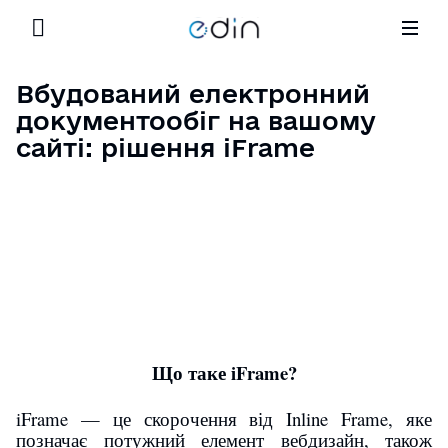
Сервіси
Партнерство
Корисне
Вбудований електронний
Шукати
Продуктово-технологічне партнерство
документообіг на вашому
Кейси
Ціни
сайті: рішення iFrame
Маркетингове партнерство
Блог EDIN
Інтеграція
Освітні програми
Новини – оновлення та події
Для Ритейлу
Контакти
Назад
GLN номери торгівельних мереж
Партнерство
E-Procurement
Що таке iFrame?
Корисне
Кар’єра
iFrame — це скорочення від Inline Frame, яке
позначає потужний елемент вебдизайн, також